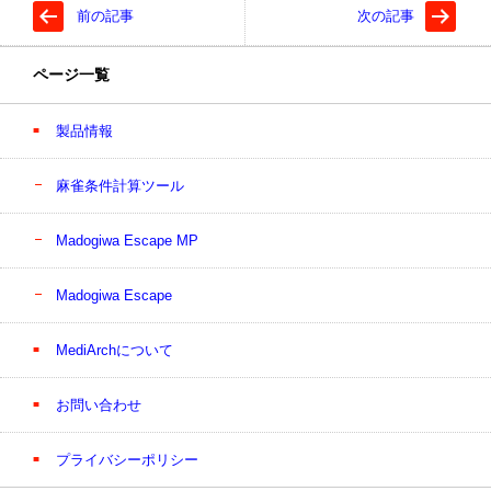
前の記事
次の記事
ページ一覧
製品情報
麻雀条件計算ツール
Madogiwa Escape MP
Madogiwa Escape
MediArchについて
お問い合わせ
プライバシーポリシー