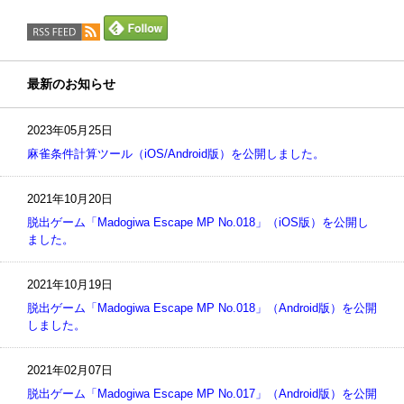
最新のお知らせ
2023年05月25日
麻雀条件計算ツール（iOS/Android版）を公開しました。
2021年10月20日
脱出ゲーム「Madogiwa Escape MP No.018」（iOS版）を公開し
ました。
2021年10月19日
脱出ゲーム「Madogiwa Escape MP No.018」（Android版）を公開
しました。
2021年02月07日
脱出ゲーム「Madogiwa Escape MP No.017」（Android版）を公開